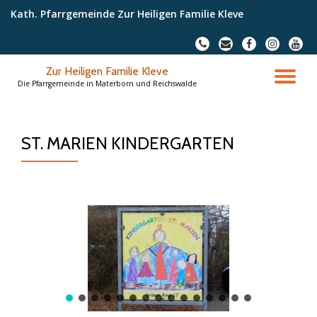
Kath. Pfarrgemeinde Zur Heiligen Familie Kleve
Skip
fa-
fa-
fa-
fa-
fa-
to
phone
envelope
facebook
instagram
youtu
content
Zur Heiligen Familie Kleve
TO
Die Pfarrgemeinde in Materborn und Reichswalde
NA
ST. MARIEN KINDERGARTEN