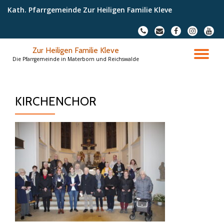
Kath. Pfarrgemeinde Zur Heiligen Familie Kleve
Skip
fa-
fa-
fa-
fa-
fa-
to
phone
envelope
facebook
instagram
youtu
content
Zur Heiligen Familie Kleve
TO
Die Pfarrgemeinde in Materborn und Reichswalde
NA
KIRCHENCHOR