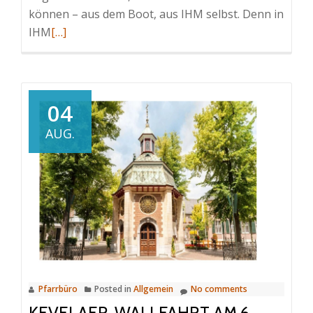
können – aus dem Boot, aus IHM selbst. Denn in
IHM
Read
[…]
more
about
04
AUG.
Pfarrbüro
Posted in
Allgemein
No comments
KEVELAER-WALLFAHRT AM 6.