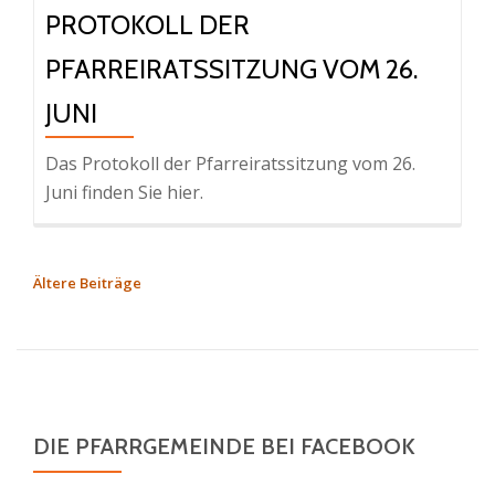
PROTOKOLL DER
PFARREIRATSSITZUNG VOM 26.
JUNI
Das Protokoll der Pfarreiratssitzung vom 26.
Juni finden Sie hier.
Ältere Beiträge
B
E
I
T
R
A
DIE PFARRGEMEINDE BEI FACEBOOK
G
S