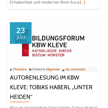
Erhabenheit und moderner Rock-Aura.
Read
[…]
more
about
Wenn
die
23
E-
JULI
Gitarre
die
Orgel
trifft:
„Pipes
Pfarrbüro
Posted in
Allgemein
No comments
&
AUTORENLESUNG IM KBW
Strings“
erobert
KLEVE: TOBIAS HABERL „UNTER
St.
HEIDEN“
Willibrord
in
Warum ich trotzdem Christ bleibe Tobias Haberl