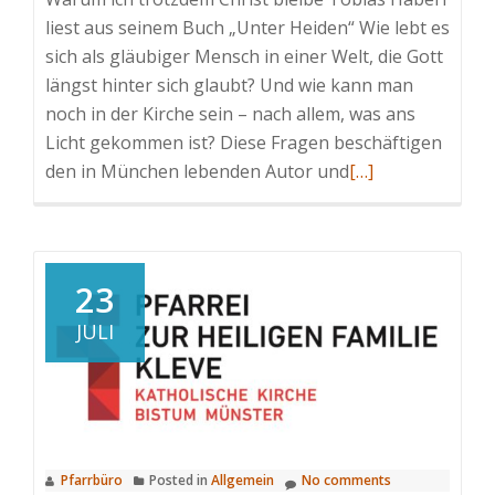
Kleve
liest aus seinem Buch „Unter Heiden“ Wie lebt es
sich als gläubiger Mensch in einer Welt, die Gott
längst hinter sich glaubt? Und wie kann man
noch in der Kirche sein – nach allem, was ans
Licht gekommen ist? Diese Fragen beschäftigen
den in München lebenden Autor und
Read
[…]
more
about
Autorenlesung
im
23
KBW
JULI
Kleve:
Tobias
Haberl
„Unter
Heiden“
Pfarrbüro
Posted in
Allgemein
No comments