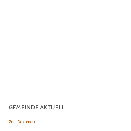
N
A
V
I
G
A
T
I
O
N
GEMEINDE AKTUELL
Zum Dokument