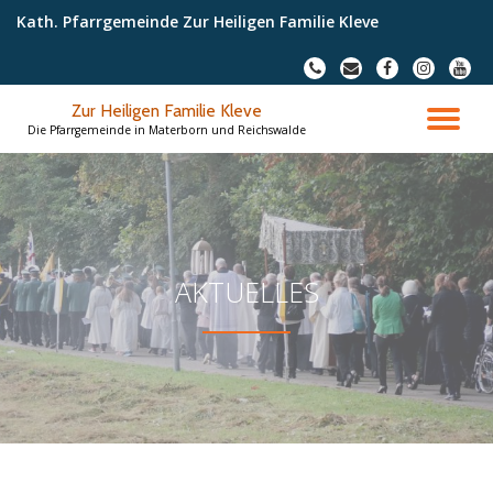
Kath. Pfarrgemeinde Zur Heiligen Familie Kleve
Skip
fa-
fa-
fa-
fa-
fa-
to
phone
envelope
facebook
instagram
youtu
content
Zur Heiligen Familie Kleve
TO
Die Pfarrgemeinde in Materborn und Reichswalde
NA
AKTUELLES