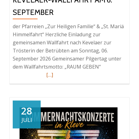
SEPTEMBER
der Pfarreien „Zur Heiligen Familie“ & „St. Mariä
Himmelfahrt“ Herzliche Einladung zur
gemeinsamen Wallfahrt nach Kevelaer zur
Trösterin der Betrübten am Sonntag, 06.
September 2026 Gemeinsamer Pilgertag unter
dem Wallfahrtsmotto: „RAUM GEBEN“
Read
[…]
more
about
KEVELAER-
WALLFAHRT
28
am
JULI
6.
September